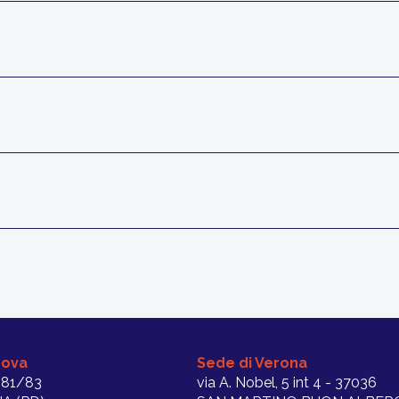
dova
Sede di Verona
 81/83
via A. Nobel, 5 int 4 - 37036