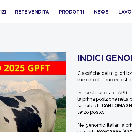
IZI
RETE VENDITA
PRODOTTI
NEWS
LAVO
INDICI GENO
Classifiche dei migliori
mercato italiano ed ester
In questa uscita di APR
la prima posizione nella cl
seguito da
CARLOMAG
terzo posto.
Nei genomici italiani a p
precede
RASCASSE
(527