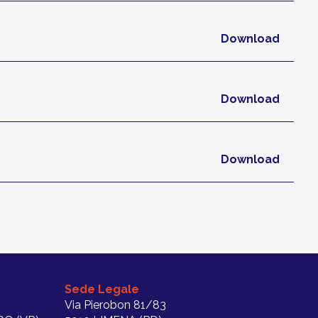
Download
Download
Download
Sede Legale
Via Pierobon 81/83