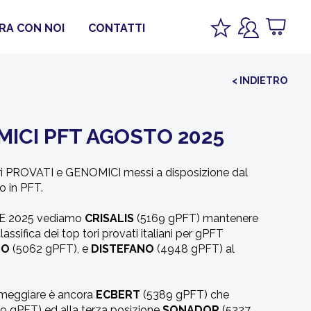
RA CON NOI
CONTATTI
< INDIETRO
MICI PFT AGOSTO 2025
 tori PROVATI e GENOMICI messi a disposizione dal
o in PFT.
ILE 2025 vediamo
CRISALIS
(5169 gPFT) mantenere
assifica dei top tori provati italiani per gPFT
NO
(5062 gPFT), e
DISTEFANO
(4948 gPFT) al
rimeggiare è ancora
ECBERT
(5389 gPFT) che
9 gPFT) ed alla terza posizione
SONADOR
(5227