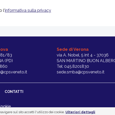
 l'
informativa sulla privacy
dova
Sede di Verona
 81/83
via A. Nobel, 5 int 4 - 37036
A (PD)
SAN MARTINO BUON ALBERG
1860
Tel: 045.8201830
@cpsveneto.it
sede.smba@cpsveneto.it
CONTATTI
Cookie
avigare sul sito accetti l'utilizzo dei cookie.
Ulteriori dettagli