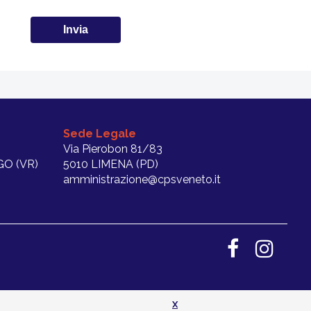
Sede Legale
Via Pierobon 81/83
O (VR)
5010 LIMENA (PD)
amministrazione@cpsveneto.it
X