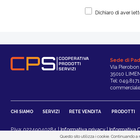
Dichiaro di aver letto
Sede di Pa
Via Pierobon
35010 LIMEN
Tel: 049.817
commerciale
CHI SIAMO
SERVIZI
RETE VENDITA
PRODOTTI
P.iva: 02249040284 |
Informativa privacy
|
Informativa 
Questo sito utilizza i cookie. Continuando a n