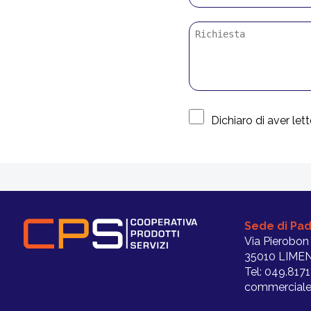
Dichiaro di aver letto
Sede di Pa
Via Pierobon
35010 LIMEN
Tel: 049.817
commerciale