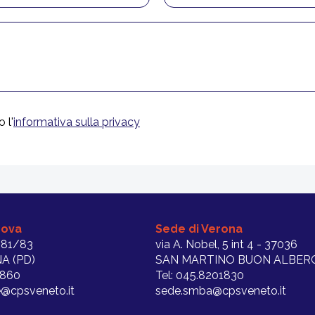
 l'
informativa sulla privacy
dova
Sede di Verona
 81/83
via A. Nobel, 5 int 4 - 37036
A (PD)
SAN MARTINO BUON ALBERG
1860
Tel: 045.8201830
@cpsveneto.it
sede.smba@cpsveneto.it