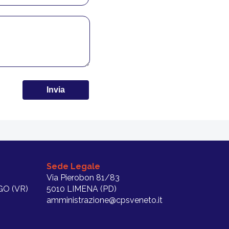
Sede Legale
Via Pierobon 81/83
O (VR)
5010 LIMENA (PD)
amministrazione@cpsveneto.it